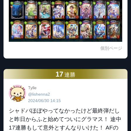
個別ページ
17
連勝
Tylle
@lishenna2
2024/06/30 14:15
シャドバほぼやってなかったけど最終弾だし
と昨日からふと始めてついにグラマス！ 途中
17連勝もして意外とすんなりいけた！ AFの