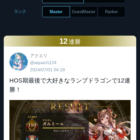
ランク
Master
GrandMaster
Ranker
12
連勝
アクエリ
@aquari1124
2024/07/01 04:18
HOS期最後で大好きなランプドラゴンで12連
勝！