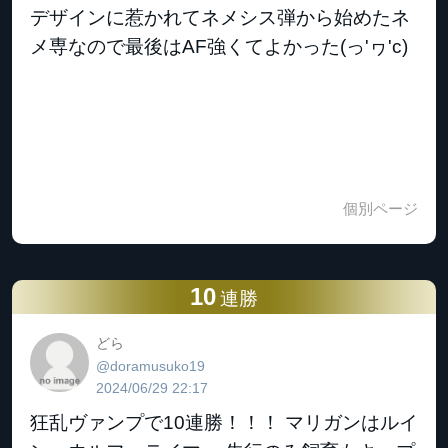
デザインに惹かれてネメシス弾から始めたネ
メ専なので最後はAF強くてよかった(っ'ヮ'c)
個別ページ
10
連勝
どら
@doramusuko19
2024/06/29 22:17
狂乱ヴァンプで10連勝！！！ マリガンはルイ