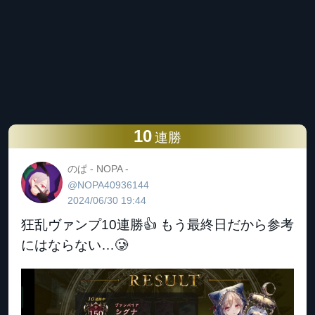
10
連勝
のぱ - NOPA -
@NOPA40936144
2024/06/30 19:44
狂乱ヴァンプ10連勝👍 もう最終日だから参考
にはならない…🥲