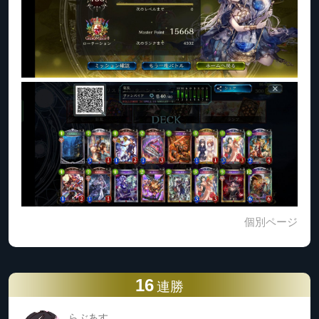
個別ページ
16
連勝
らぶあす