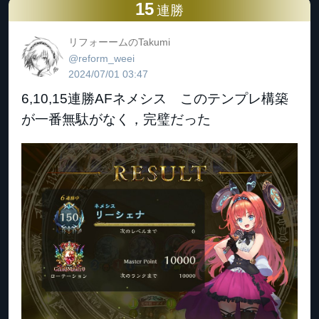
15
連勝
リフォーームのTakumi
@reform_weei
2024/07/01 03:47
6,10,15連勝AFネメシス このテンプレ構築
が一番無駄がなく，完璧だった