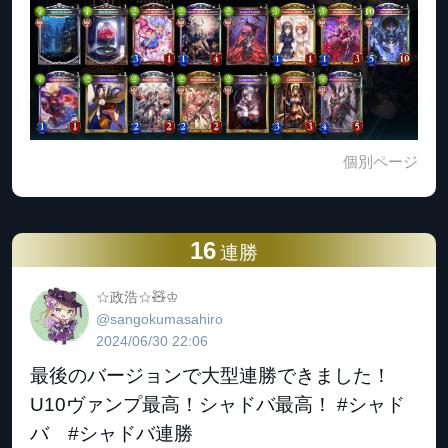
個別ページ
16
連勝
☆政浩☆🧸♔
@sangokumasahiro
2024/06/30 22:06
最後のバージョンで大型連勝できました！
U10ヴァンプ最高！シャドバ最高！ #シャド
バ #シャドバ連勝