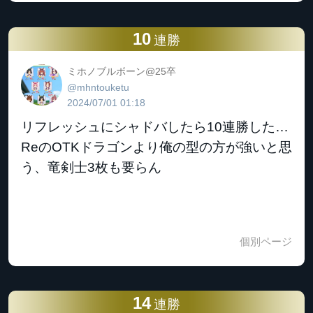
10
連勝
ミホノブルボーン@25卒
@mhntouketu
2024/07/01 01:18
リフレッシュにシャドバしたら10連勝した…
ReのOTKドラゴンより俺の型の方が強いと思
う、竜剣士3枚も要らん
個別ページ
14
連勝