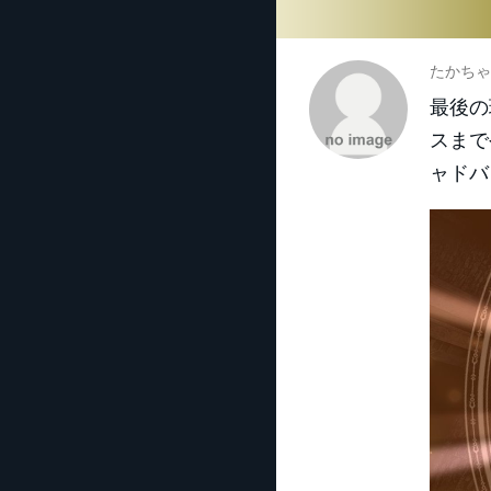
たかちゃ
最後の
スまで
ャドバ