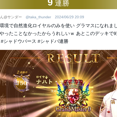
9
連勝
ん@サンダー
@taka_thunder
2024/06/29 20:09
環境で自然進化ロイヤルのみを使い グラマスになれまし
やったことなかったからうれしいｗ あとこのデッキで9
 #シャドウバース #シャドバ連勝