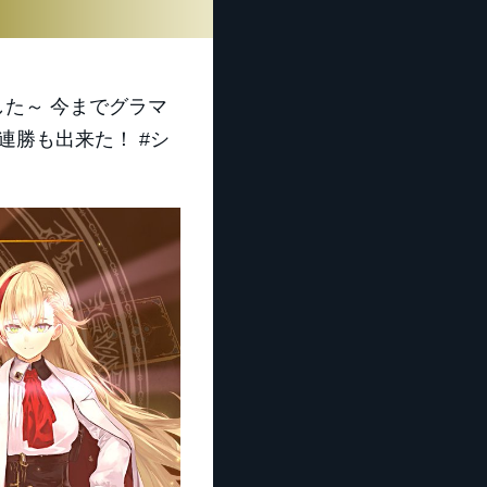
た～ 今までグラマ
連勝も出来た！ #シ