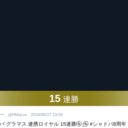
15
連勝
ー
@HMqcov
2024/06/27 23:06
 グラマス 連携ロイヤル 15連勝🚰·̫🚰 #シャドバ8周年