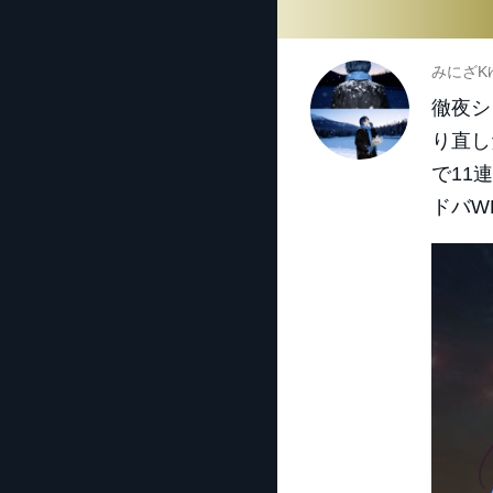
みにざK
徹夜シ
り直し
で11
ドバW