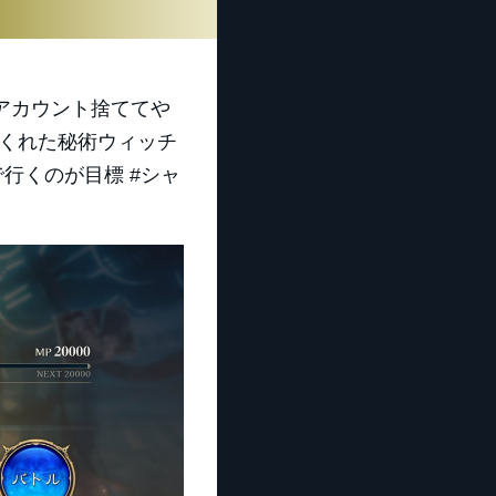
アカウント捨ててや
てくれた秘術ウィッチ
行くのが目標 #シャ