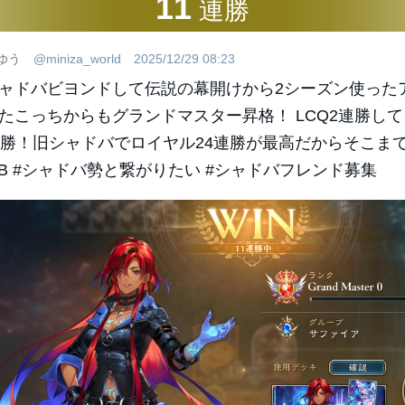
11
連勝
ゆう
@miniza_world
2025/12/29 08:23
ャドバビヨンドして伝説の幕開けから2シーズン使った
たこっちからもグランドマスター昇格！ LCQ2連勝し
連勝！旧シャドバでロイヤル24連勝が最高だからそこまで
B #シャドバ勢と繋がりたい #シャドバフレンド募集