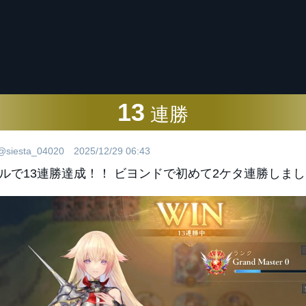
13
連勝
@siesta_04020
2025/12/29 06:43
ルで13連勝達成！！ ビヨンドで初めて2ケタ連勝しま