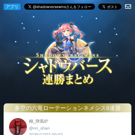
アプリ
蒼空の六竜ローテーションネメシス9連勝
糊_陝風炉
@nri_shan
2025/12/02 00:02