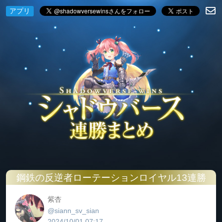
アプリ
鋼鉄の反逆者ローテーションロイヤル13連勝
紫杏
@siann_sv_sian
2024/10/01 07:17