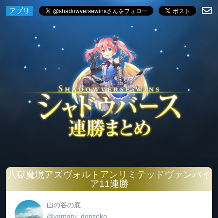
アプリ
八獄魔境アズヴォルトアンリミテッドヴァンパイ
ア11連勝
山の谷の底
@yamaru_donzoko