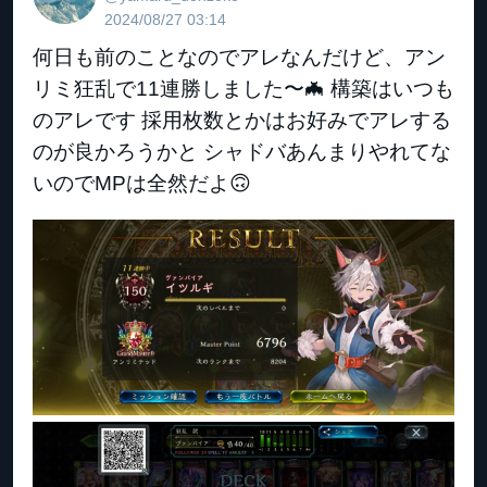
2024/08/27 03:14
何日も前のことなのでアレなんだけど、アン
リミ狂乱で11連勝しました〜🦇 構築はいつも
のアレです 採用枚数とかはお好みでアレする
のが良かろうかと シャドバあんまりやれてな
いのでMPは全然だよ🙃