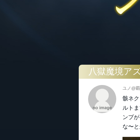
八獄魔境ア
ユノ@覇
骸ネク
ルトま
ンプが
な〜と