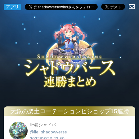
アプリ
天象の楽土ローテーションビショップ15連勝
lie@シャドバ
@lie_shadowverse
2022/06/23 23:50