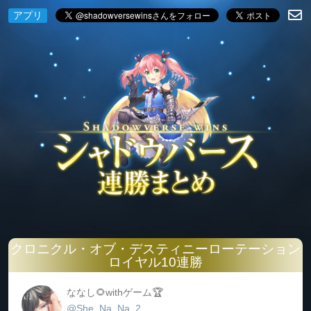
アプリ
クロニクル・オブ・デスティニーローテーション
ロイヤル10連勝
ななし🌻withゲーム🏆
@She_Na_Na_2