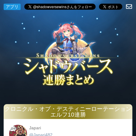
アプリ
クロニクル・オブ・デスティニーローテーション
エルフ10連勝
Japari
@Japari482