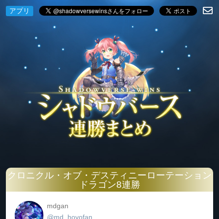
アプリ
クロニクル・オブ・デスティニーローテーション
ドラゴン8連勝
mdgan
@md_hoyofan