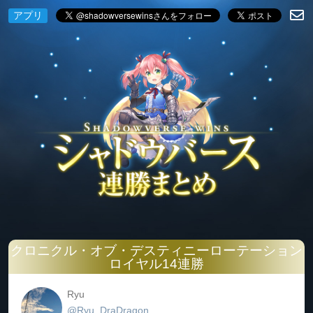
アプリ
クロニクル・オブ・デスティニーローテーション
ロイヤル14連勝
Ryu
@Ryu_DraDragon