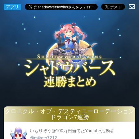
アプリ
クロニクル・オブ・デスティニーローテーション
ドラゴン7連勝
いもりぞう@100万円当てたYoutube活動者
@mikoto7212