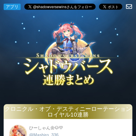
アプリ
クロニクル・オブ・デスティニーローテーション
ロイヤル10連勝
ひーしゃん🌼🐶💛
@Mashiro_336