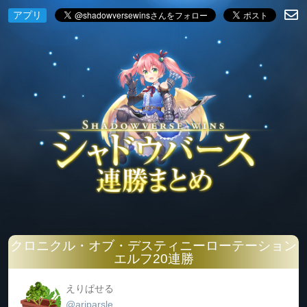
アプリ
クロニクル・オブ・デスティニーローテーション
エルフ20連勝
えりぱせる
@ariparsle