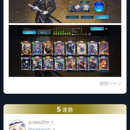
個別ページ
5
連勝
슈/SHU🈁️サブ
@voidcrown_s