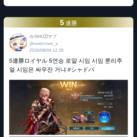
5
連勝
슈/SHU🈁️サブ
@voidcrown_s
2026/08/04 12:28
5連勝ロイヤル 5연승 로얄 시임 시임 룬리추
얼 시임은 싸우잔 거냐 #シャドバ