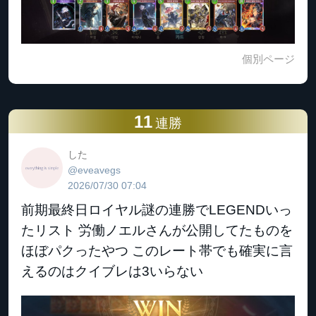
個別ページ
11
連勝
した
@eveavegs
2026/07/30 07:04
前期最終日ロイヤル謎の連勝でLEGENDいっ
たリスト 労働ノエルさんが公開してたものを
ほぼパクったやつ このレート帯でも確実に言
えるのはクイブレは3いらない