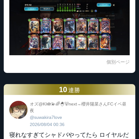
個別ページ
10
連勝
オズ@KI🪷💫🌈🐣🐻next→櫻井陽菜さんFCイベ昼
夜
@suwakira7love
2026/08/04 00:36
寝れなすぎてシャドバやってたら ロイヤルだ