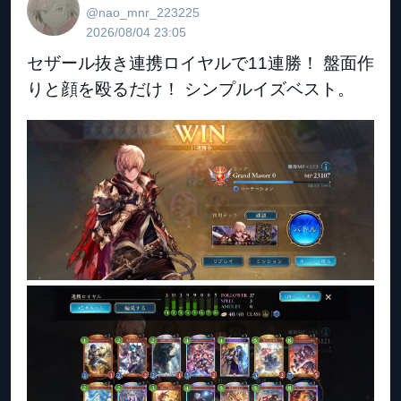
@nao_mnr_223225
2026/08/04 23:05
セザール抜き連携ロイヤルで11連勝！ 盤面作
りと顔を殴るだけ！ シンプルイズベスト。