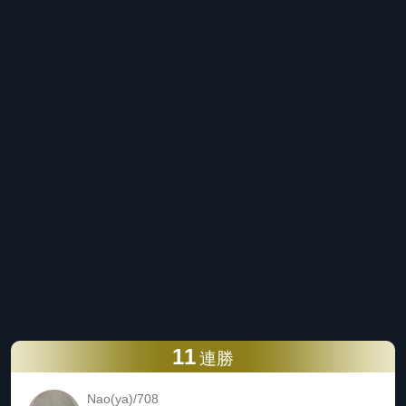
11
連勝
Nao(ya)/708