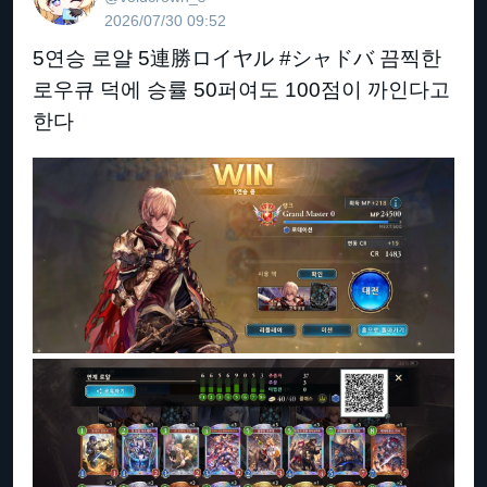
2026/07/30 09:52
5연승 로얄 5連勝ロイヤル #シャドバ 끔찍한
로우큐 덕에 승률 50퍼여도 100점이 까인다고
한다