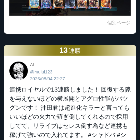
個別ページ
13
連勝
AI
@muiui123
2026/08/04 22:27
連携ロイヤルで13連勝しました！ 回復する隙
を与えないほどの横展開とアグロ性能がバツ
グンです！ 沖田君は超進化キラーと言っても
いいほどの火力で薙ぎ倒してくれるので採用
してて、リライブはセレス倒す為など連携も
稼げて強いので入れてます。 #シャドバ #シ