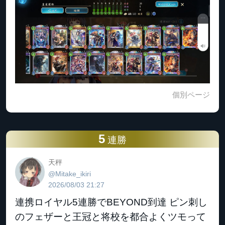
個別ページ
5
連勝
天秤
@Mitake_ikiri
2026/08/03 21:27
連携ロイヤル5連勝でBEYOND到達 ピン刺し
のフェザーと王冠と将校を都合よくツモって