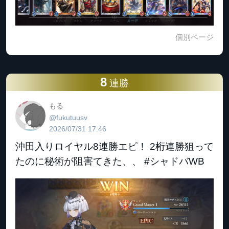
個別ページ
8
連勝
もる
@fukutuusv
2026/07/31 17:46
沖田入りロイヤル8連勝エピ！ 2桁連勝狙って
たのに秘術が阻害てきた、、 #シャドバWB