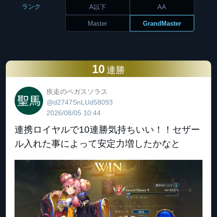
ランク
A以下
AA
Master
GrandMaster
10
連勝
疾走のペガスソラス
@d2747SnLUd58093
2026/08/05 10:44
連携ロイヤルで10連勝気持ちいい！！セザー
ル入れた事によって安定力増したかなと