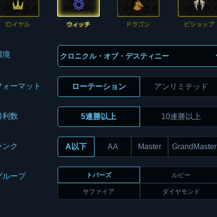
環境
フォーマット
ローテーション
アンリミテッド
勝利数
5連勝以上
10連勝以上
ランク
A以下
AA
Master
GrandMaster
トパーズ
ルビー
グループ
サファイア
ダイヤモンド