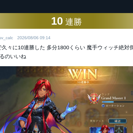
10
連勝
v_calc
2026/08/06 09:14
で久々に10連勝した 多分1800くらい 魔手ウィッチ絶
るのいいね