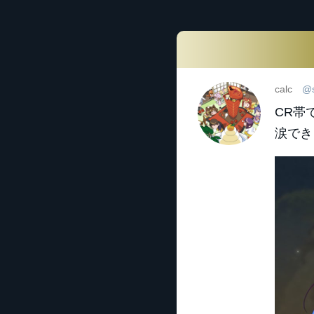
calc
@s
CR帯
涙でき