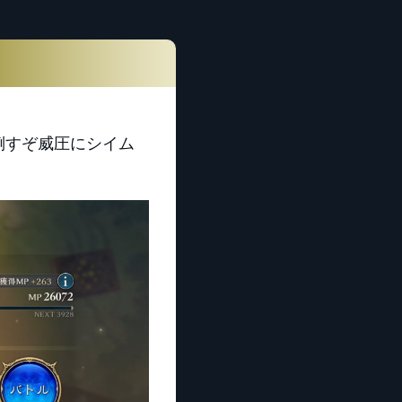
対倒すぞ威圧にシイム