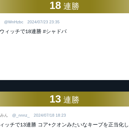
18
連勝
@WnHzbc
2024/07/23 23:35
ウィッチで18連勝 #シャドバ
13
連勝
みん
@_nnnz_
2024/07/18 18:23
ィッチで13連勝 コア+クオンみたいなキープを正当化し