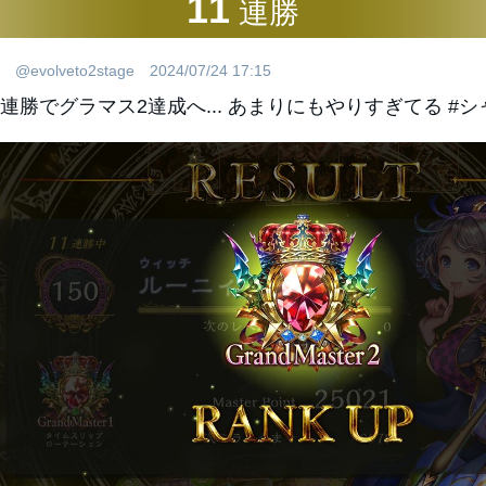
11
連勝
@evolveto2stage
2024/07/24 17:15
1連勝でグラマス2達成へ... あまりにもやりすぎてる #