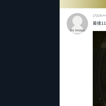
びおれ🍬
最後1