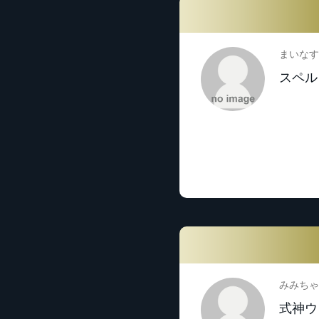
まいなす
スペル
みみちゃ
式神ウ