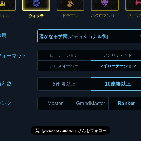
環境
ローテーション
アンリミテッド
フォーマット
クロスオーバー
マイローテーション
勝利数
5連勝以上
10連勝以上
ランク
Master
GrandMaster
Ranker