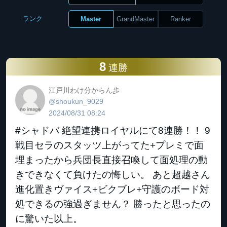
ランク
Master
GrandMaster
Ranker
8
連勝
江戸川わけ分からん歩
@shoukun_9029
2024/08/31 08:24
#シャドバ 絶望連携ロイヤルにて8連勝！！ 9
戦目セラのスタッツ上がってた+プレミで面
埋まったから兵団長直接召喚して面処理の動
きできなくて負けたの悔しい。 あと超越さん
進化置きヴァイス+ビクブレ+守護のボード対
処できるの強過ぎません？ 勝ったと思ったの
に驚いた以上。