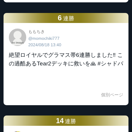
6
連勝
ももちき
@momochiki777
2024/08/18 13:40
絶望ロイヤルでグラマス帯6連勝しました‼️ こ
の過酷あるTear2デッキに救いを🙏 #シャドバ
個別ページ
14
連勝