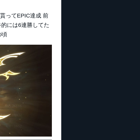
ってEPIC達成 前
終的には6連勝してた
の頃