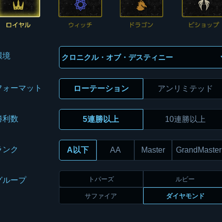
環境
フォーマット
ローテーション
アンリミテッド
勝利数
5連勝以上
10連勝以上
ランク
A以下
AA
Master
GrandMaster
トパーズ
ルビー
グループ
サファイア
ダイヤモンド