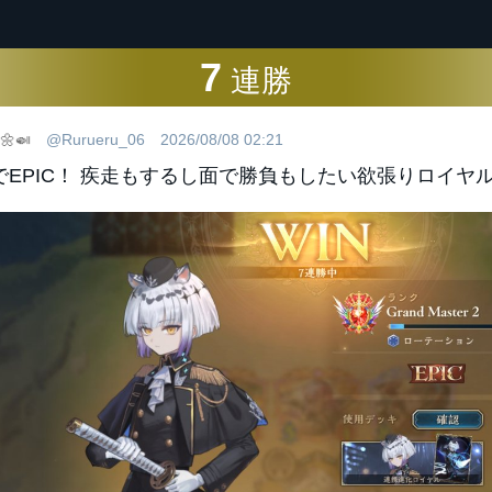
7
連勝
🍛
@Rurueru_06
2026/08/08 02:21
でEPIC！ 疾走もするし面で勝負もしたい欲張りロイヤル