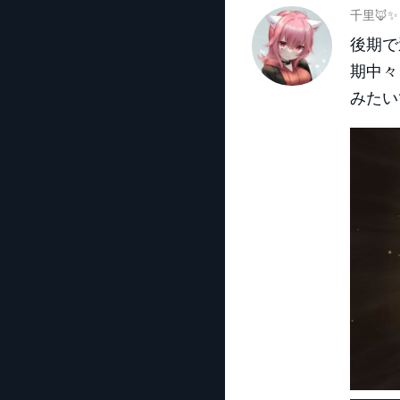
千里🦊✨
後期で
期中々
みたい