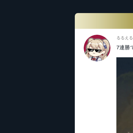
るるえる
7連勝