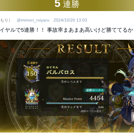
5
連勝
もり）
@mimori_roiyaru
2024/10/20 13:03
イヤルで5連勝！！ 事故率まあまあ高いけど勝ててるか