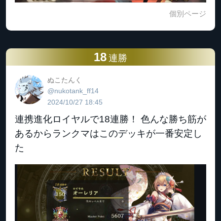
個別ページ
18
連勝
ぬこたんく
@nukotank_ff14
2024/10/27 18:45
連携進化ロイヤルで18連勝！ 色んな勝ち筋が
あるからランクマはこのデッキが一番安定し
た