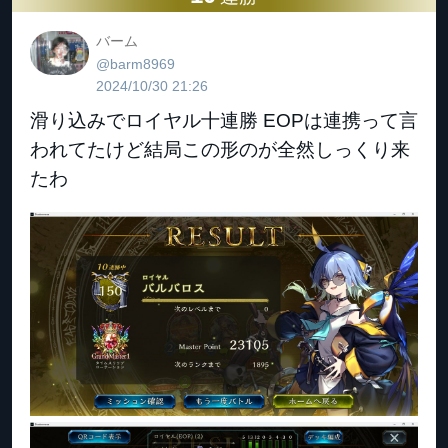
バーム
@barm8969
2024/10/30 21:26
滑り込みでロイヤル十連勝 EOPは連携って言
われてたけど結局この形のが全然しっくり来
たわ