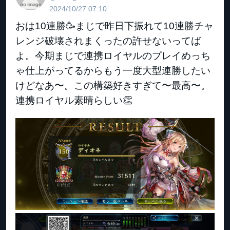
2024/10/27 07:10
おは10連勝🥳まじで昨日下振れて10連勝チャ
レンジ破壊されまくったの許せないってば
よ。今期まじで連携ロイヤルのプレイめっち
ゃ仕上がってるからもう一度大型連勝したい
けどなあ〜。この構築好きすぎて〜最高〜。
連携ロイヤル素晴らしい👏