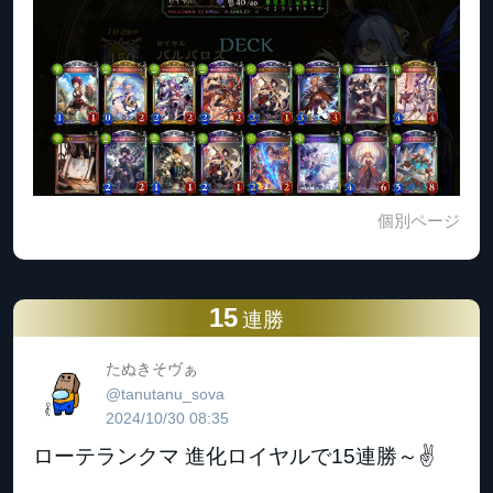
個別ページ
15
連勝
たぬきそヴぁ
@tanutanu_sova
2024/10/30 08:35
ローテランクマ 進化ロイヤルで15連勝～✌