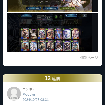
個別ページ
12
連勝
エンネア
@oebkg
2024/10/27 08:31