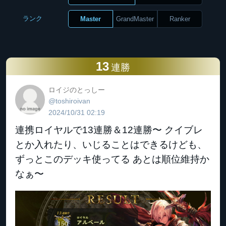
ランク
Master
GrandMaster
Ranker
13
連勝
ロイジのとっしー
@toshiroivan
2024/10/31 02:19
連携ロイヤルで13連勝＆12連勝〜 クイブレ
とか入れたり、いじることはできるけども、
ずっとこのデッキ使ってる あとは順位維持か
なぁ〜