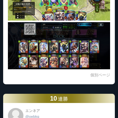
個別ページ
10
連勝
エンネア
@oebkg