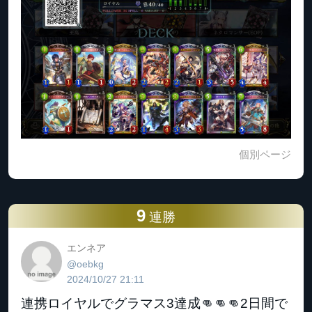
個別ページ
9
連勝
エンネア
@oebkg
2024/10/27 21:11
連携ロイヤルでグラマス3達成👊👊👊2日間で