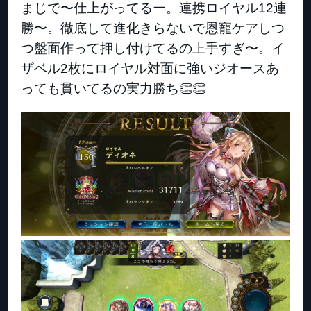
まじで〜仕上がってるー。連携ロイヤル12連
勝〜。徹底して進化きらないで恩寵ケアしつ
つ盤面作って押し付けてるの上手すぎ〜。イ
ザベル2枚にロイヤル対面に強いジオースあ
っても貫いてるの実力勝ち👏👏