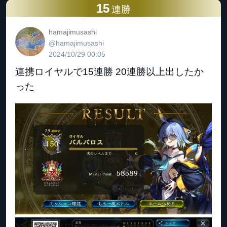
15
連勝
hamajimusashi
@hamajimusashi
2024/10/29 00:05
連携ロイヤルで15連勝 20連勝以上出したか
った