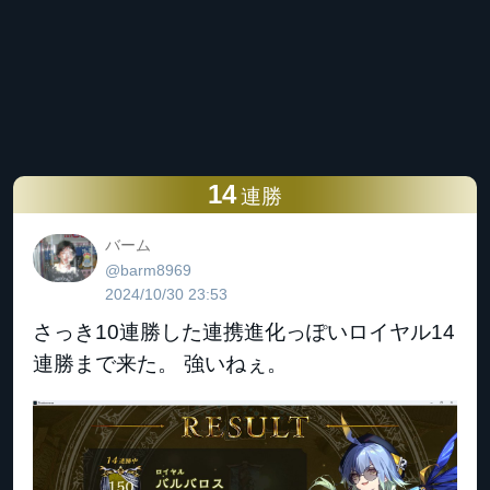
14
連勝
バーム
@barm8969
2024/10/30 23:53
さっき10連勝した連携進化っぽいロイヤル14
連勝まで来た。 強いねぇ。