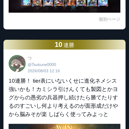
個別ページ
10
連勝
つ
@Tsukune0000
2026/08/03 12:16
10連勝！ tier表にいないくせに進化ネメシス
強いかも！カミシラ引けんくても製図とかヨ
グからの愚劣の兵器押し続けたら勝てたりす
るのすごいし何より考えるのが面形成だけや
から脳みそが楽 しばらく使ってみよっと