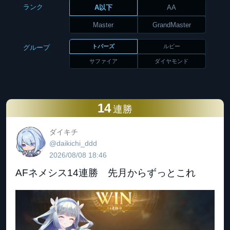
ランク
A以下
AA
Master
GrandMaster
トパーズ
ルビー
グループ
サファイア
ダイヤモンド
14
連勝
ダイキチ
@daikichi_ddd
2026/08/08 18:46
AFネメシス14連勝 先月からずっとこれ