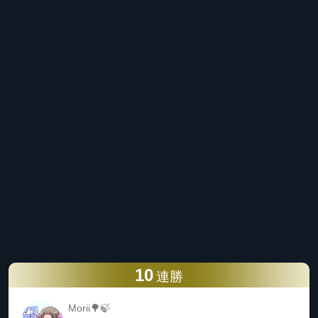
10
連勝
Morii🌳🍃