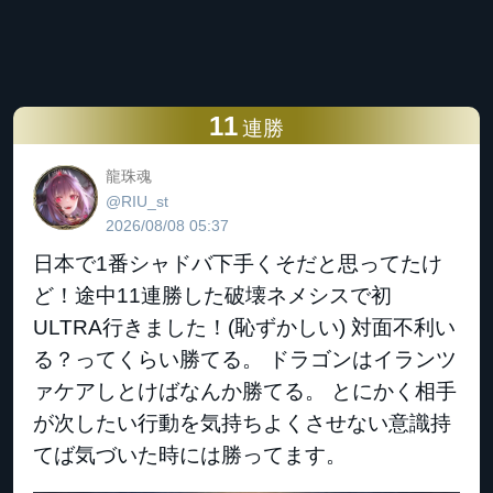
11
連勝
龍珠魂
@RIU_st
2026/08/08 05:37
日本で1番シャドバ下手くそだと思ってたけ
ど！途中11連勝した破壊ネメシスで初
ULTRA行きました！(恥ずかしい) 対面不利い
る？ってくらい勝てる。 ドラゴンはイランツ
ァケアしとけばなんか勝てる。 とにかく相手
が次したい行動を気持ちよくさせない意識持
てば気づいた時には勝ってます。