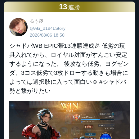
13
連勝
るう🐱
@Aki_B194LStory
2026/08/06 18:50
シャドバWB EPIC帯13連勝達成🎉 低劣の玩
具入れてから、ロイヤル対面がすんごい安定
するようになった。 後攻なら低劣、ヨグゼン
ダ、3コス低劣で3枚ドローする動きも場合に
よっては選択肢に入って面白い☺️ #シャドバ
勢と繋がりたい