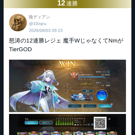
12
連勝
陰ディアン
@10zqru
2026/08/03 09:23
怒涛の12連勝レジェ 魔手WじゃなくてNmが
TierGOD