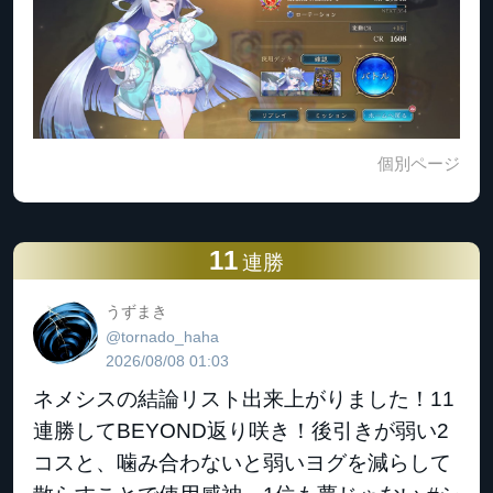
個別ページ
11
連勝
うずまき
@tornado_haha
2026/08/08 01:03
ネメシスの結論リスト出来上がりました！11
連勝してBEYOND返り咲き！後引きが弱い2
コスと、噛み合わないと弱いヨグを減らして