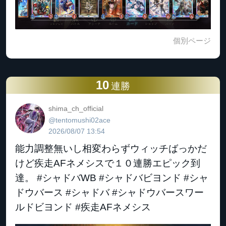
個別ページ
10
連勝
shima_ch_official
@tentomushi02ace
2026/08/07 13:54
能力調整無いし相変わらずウィッチばっかだ
けど疾走AFネメシスで１０連勝エピック到
達。 #シャドバWB #シャドバビヨンド #シャ
ドウバース #シャドバ #シャドウバースワー
ルドビヨンド #疾走AFネメシス