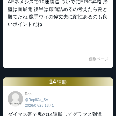
AFネメシスで10連勝👏 ついでにEPIC昇格 序
盤は面展開 後半は顔面詰めるの考えたら割と
勝てたね 魔手ウィの偉丈夫に耐性あるのも良
いポイントだね
個別ページ
14
連勝
Rep.
@RepliCa_SV
2026/07/28 13:41
ダイマス帯で鬼の14連勝してグラマス到達