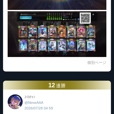
個別ページ
12
連勝
ｽｲｶﾁｬﾝ
@NimeAAA
2026/07/28 04:59