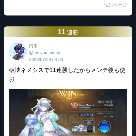
個別ページ
11
連勝
円消
@ensyou_vmax
2026/07/29 03:03
破壊ネメシスで11連勝したからメンテ後も使
お