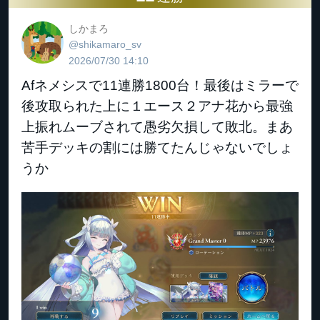
しかまろ
@shikamaro_sv
2026/07/30 14:10
Afネメシスで11連勝1800台！最後はミラーで
後攻取られた上に１エース２アナ花から最強
上振れムーブされて愚劣欠損して敗北。まあ
苦手デッキの割には勝てたんじゃないでしょ
うか