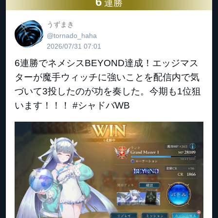
6
連勝
うずまき
@tornado_haha
2026/07/31 07:01
6連勝でネメシスBEYOND達成！エッジマス
ターが魔手ウィッチに強いことを配信内で気
づいて3投したのが功を奏した。今期も1位狙
います！！！ #シャドバWB