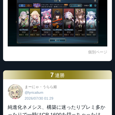
個別ページ
7
連勝
まーにゃ・うらら姫
@lyricalium
2026/07/30 01:29
純進化ネメシス、構築に迷ったりプレミ多か
ったりで一時はCR 1600を切っちゃったけ