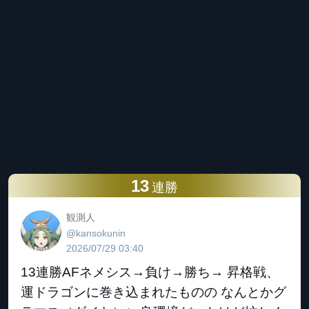
13
連勝
観測人
@kansokunin
2026/07/29 03:40
13連勝AFネメシス→負け→勝ち→ 昇格戦、
運ドラゴンに巻き込まれたものの なんとかグ