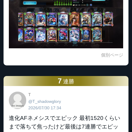
個別ページ
7
連勝
T
@T_shadowglory
2026/07/30 17:34
進化AFネメシスでエピック 最初1520くらい
まで落ちて焦ったけど最後は7連勝でエピッ