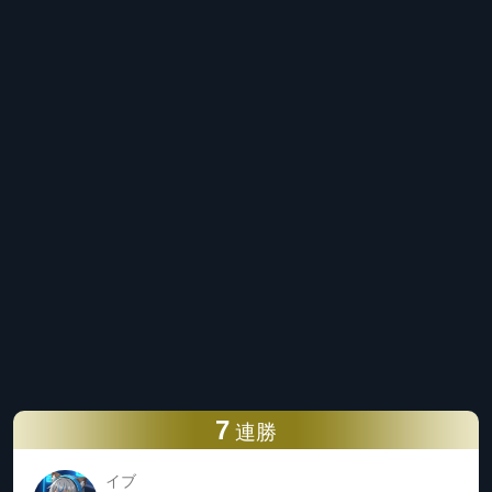
7
連勝
イブ