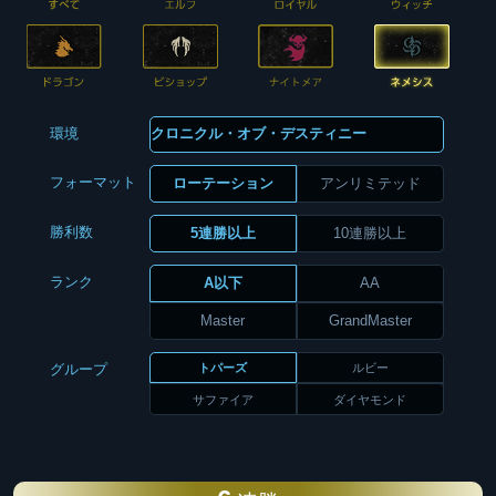
環境
フォーマット
ローテーション
アンリミテッド
勝利数
5連勝以上
10連勝以上
ランク
A以下
AA
Master
GrandMaster
トパーズ
ルビー
グループ
サファイア
ダイヤモンド