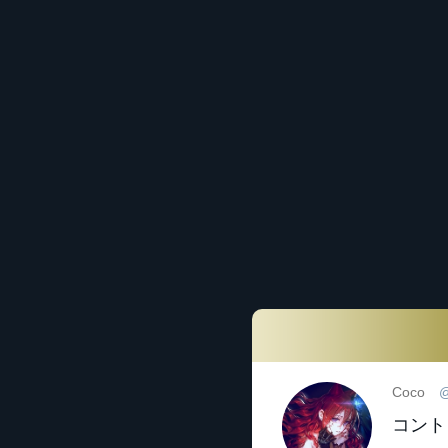
Coco
コント