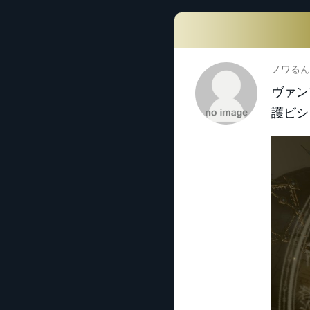
ノワるん
ヴァン
護ビシ