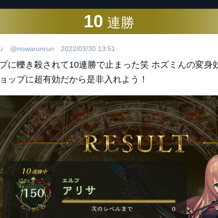
10
連勝
♪
@nowarunrun
2022/03/30 13:51
プに轢き殺されて10連勝で止まった笑 ホズミんの変身
ョップに超有効だから是非入れよう！