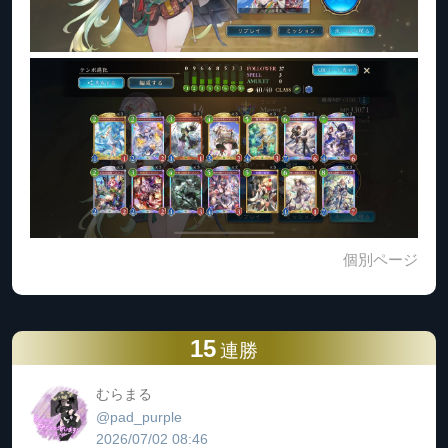
個別ページ
15
連勝
むらまる
@pad_purple
2026/07/02 08:46