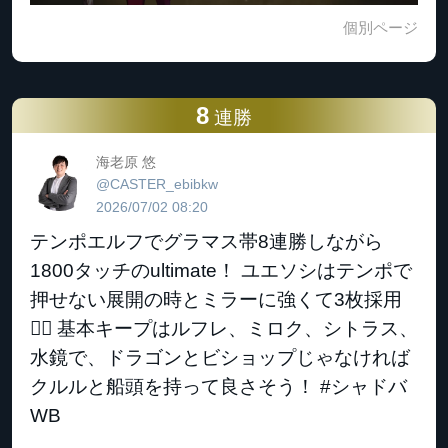
個別ページ
8
連勝
海老原 悠
@CASTER_ebibkw
2026/07/02 08:20
テンポエルフでグラマス帯8連勝しながら
1800タッチのultimate！ ユエソシはテンポで
押せない展開の時とミラーに強くて3枚採用
🙆‍♂️ 基本キープはルフレ、ミロク、シトラス、
水鏡で、ドラゴンとビショップじゃなければ
クルルと船頭を持って良さそう！ #シャドバ
WB