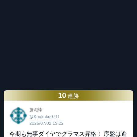
10
連勝
蟹泥棒
@Koukaku0711
2026/07/02 19:22
今期も無事ダイヤでグラマス昇格！ 序盤は進