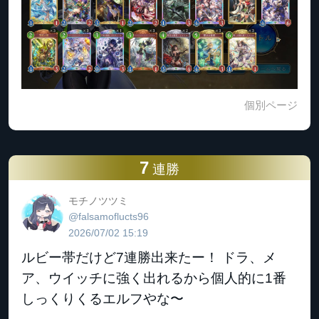
個別ページ
7
連勝
モチノツツミ
@falsamoflucts96
2026/07/02 15:19
ルビー帯だけど7連勝出来たー！ ドラ、メ
ア、ウイッチに強く出れるから個人的に1番
しっくりくるエルフやな〜