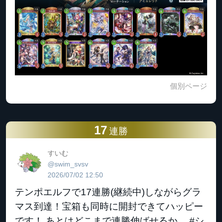
個別ページ
17
連勝
すいむ
@swim_svsv
2026/07/02 12:50
テンポエルフで17連勝(継続中)しながらグラ
マス到達！宝箱も同時に開封できてハッピー
です！ あとはどこまで連勝伸ばせるか… #シ