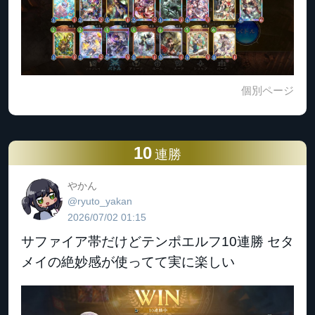
個別ページ
10
連勝
やかん
@ryuto_yakan
2026/07/02 01:15
サファイア帯だけどテンポエルフ10連勝 セタ
メイの絶妙感が使ってて実に楽しい