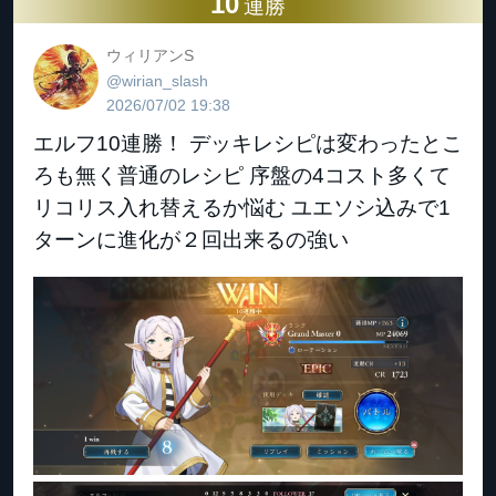
10
連勝
ウィリアンS
@wirian_slash
2026/07/02 19:38
エルフ10連勝！ デッキレシピは変わったとこ
ろも無く普通のレシピ 序盤の4コスト多くて
リコリス入れ替えるか悩む ユエソシ込みで1
ターンに進化が２回出来るの強い