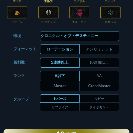
環境
フォーマット
ローテーション
アンリミテッド
勝利数
5連勝以上
10連勝以上
ランク
A以下
AA
Master
GrandMaster
トパーズ
ルビー
グループ
サファイア
ダイヤモンド