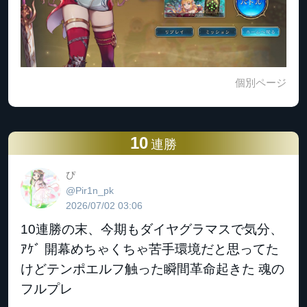
個別ページ
10
連勝
ぴ
@Pir1n_pk
2026/07/02 03:06
10連勝の末、今期もダイヤグラマスで気分、
ｱｹﾞ 開幕めちゃくちゃ苦手環境だと思ってた
けどテンポエルフ触った瞬間革命起きた 魂の
フルプレ