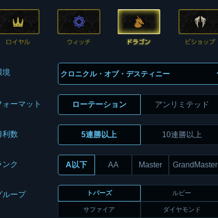
環境
フォーマット
ローテーション
アンリミテッド
勝利数
5連勝以上
10連勝以上
ランク
A以下
AA
Master
GrandMaster
トパーズ
ルビー
グループ
サファイア
ダイヤモンド