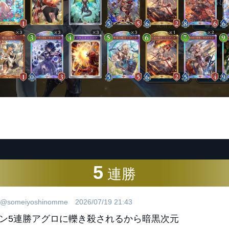
5
連勝
@someiyoshinomme
2026/07/19 21:43
ン5連勝アグロに轢き殺されるから暗黒次元