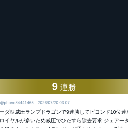
9
連勝
@phone84441465
2026/07/20 03:07
ーダ型威圧ランプドラゴンで9連勝してビヨンド10位達
ロイヤルが多いため威圧でひたすら除去要求 ジェアー