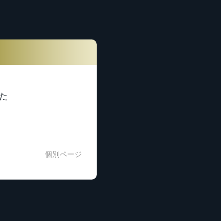
た
個別ページ