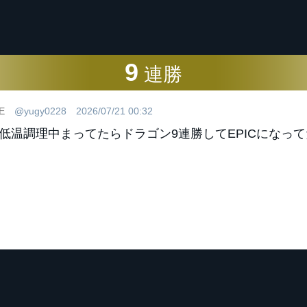
9
連勝
E
@yugy0228
2026/07/21 00:32
低温調理中まってたらドラゴン9連勝してEPICになって