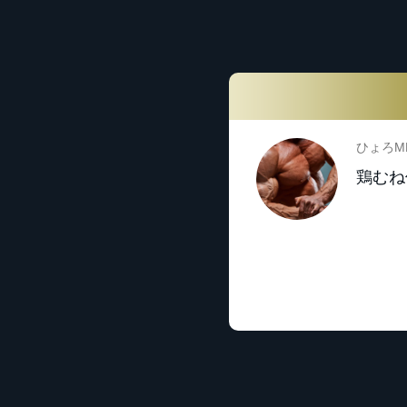
ひょろM
鶏むね