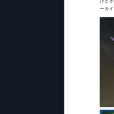
けどそ
ーカイ