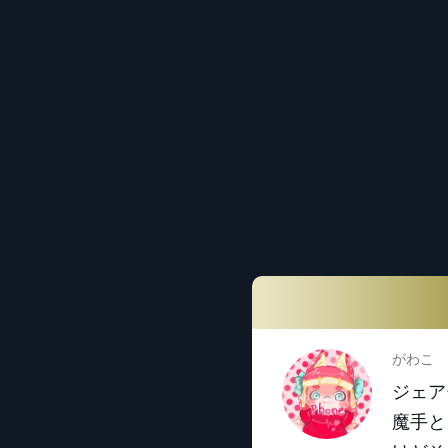
がわこ
ジェア
魔手と