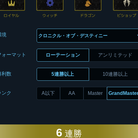
環境
フォーマット
ローテーション
アンリミテッド
勝利数
5連勝以上
10連勝以上
ランク
A以下
AA
Master
GrandMaste
6
連勝