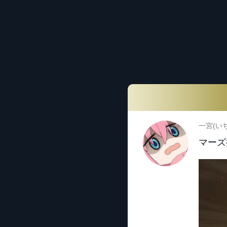
一宮(い
マーズ