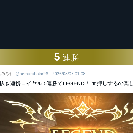
5
連勝
ちみや)
@nemurubaka96
2026/08/07 01:08
抜き連携ロイヤル 5連勝でLEGEND！ 面押しするの楽