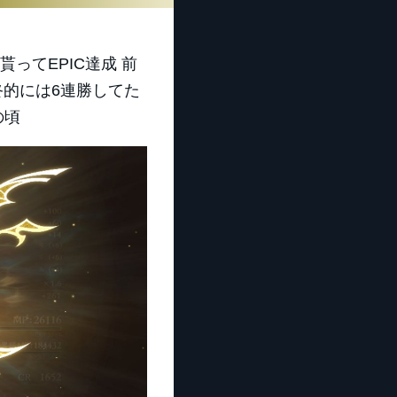
ってEPIC達成 前
終的には6連勝してた
の頃