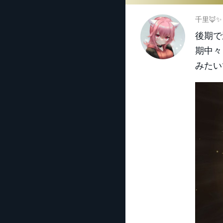
千里🦊✨
後期で
期中々
みたい