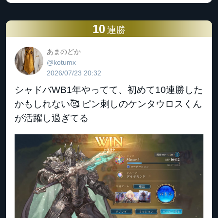
10
連勝
あまのどか
@kotumx
2026/07/23 20:32
シャドバWB1年やってて、初めて10連勝した
かもしれない🥰 ピン刺しのケンタウロスくん
が活躍し過ぎてる