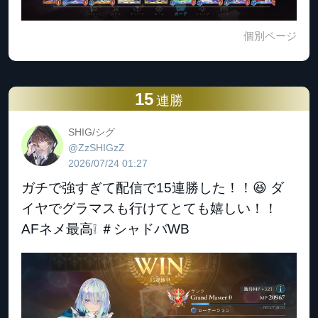
個別ページ
15
連勝
SHIG/シグ
@ZzSHIGzZ
2026/07/24 01:27
ガチで強すぎて配信で15連勝した！！😆 ダ
イヤでグラマスも行けてとても嬉しい！！
AFネメ最高❕ ＃シャドバWB