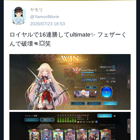
ヤモリ
@YamoriMorin
2026/07/23 18:53
ロイヤルで16連勝してultimate✨ フェザーく
んで破壊👊💥笑