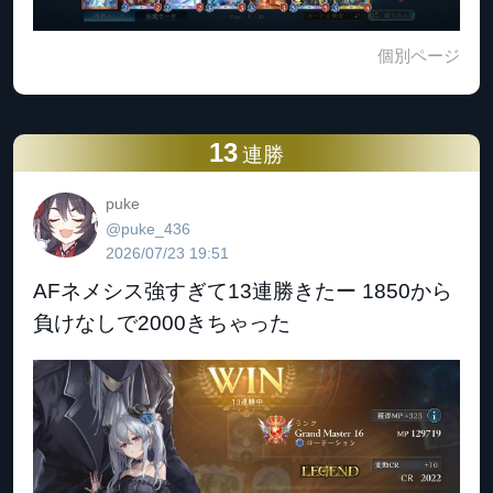
個別ページ
13
連勝
puke
@puke_436
2026/07/23 19:51
AFネメシス強すぎて13連勝きたー 1850から
負けなしで2000きちゃった