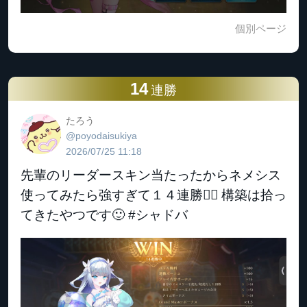
個別ページ
14
連勝
たろう
@poyodaisukiya
2026/07/25 11:18
先輩のリーダースキン当たったからネメシス
使ってみたら強すぎて１４連勝✌🏻 構築は拾っ
てきたやつです🙂 #シャドバ