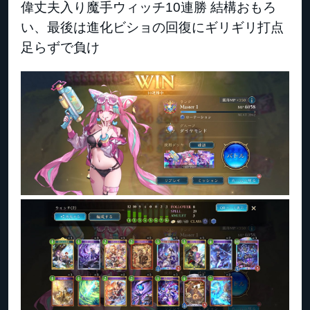
偉丈夫入り魔手ウィッチ10連勝 結構おもろ
い、最後は進化ビショの回復にギリギリ打点
足らずで負け