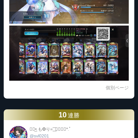
個別ページ
10
連勝
⛩𓆏͙•͙͙ も❂り= ͟͟͞͞ 🪷❁⃘*.ﾟ
@svl0201