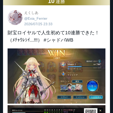
10
連勝
えくしあ
@Exia_Ferrier
2026/07/25 23:33
財宝ロイヤルで人生初めて10連勝できた！
（ﾒﾁｬｳﾚｼｲ...!!!） #シャドバWB