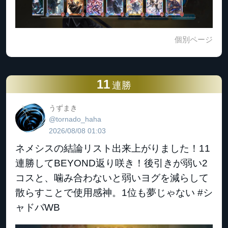
個別ページ
11
連勝
うずまき
@tornado_haha
2026/08/08 01:03
ネメシスの結論リスト出来上がりました！11
連勝してBEYOND返り咲き！後引きが弱い2
コスと、噛み合わないと弱いヨグを減らして
散らすことで使用感神。1位も夢じゃない #シ
ャドバWB