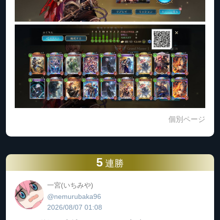
個別ページ
5
連勝
一宮(いちみや)
@nemurubaka96
2026/08/07 01:08