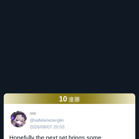
10
連勝
mtr
@safelanezerglin
2026/08/07 20:03
Hopefully the next set brings some