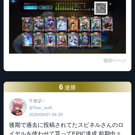
個別ページ
6
連勝
千里🦊✨
@Tear_auth
2026/08/07 06:28
後期で過去に投稿されてたスピネルさんのロ
イヤルを使わせて貰ってEPIC達成 前期中々