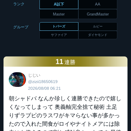
ランク
A以下
AA
Master
GrandMaster
トパーズ
ルビー
グループ
サファイア
ダイヤモンド
11
連勝
じじい
@zizii18650619
2026/08/08 06:21
朝シャドバ なんか珍しく連勝できたので嬉し
くなってしまって 奥義軸完全捨て秘術 土足
りずラブピのラスワがキマらない事が多かっ
たので入れた間食がロイやナイトメアには除