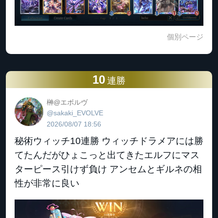
個別ページ
10
連勝
榊@エボルヴ
@sakaki_EVOLVE
2026/08/07 18:56
秘術ウィッチ10連勝 ウィッチドラメアには勝
てたんだがひょこっと出てきたエルフにマス
ターピース引けず負け アンセムとギルネの相
性が非常に良い