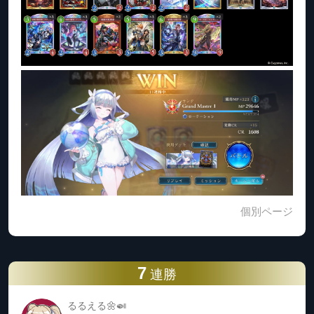
個別ページ
7
連勝
るるえる🌼🍛