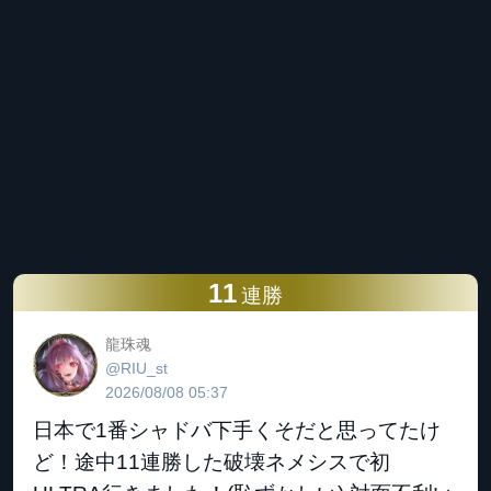
11
連勝
龍珠魂
@RIU_st
2026/08/08 05:37
日本で1番シャドバ下手くそだと思ってたけ
ど！途中11連勝した破壊ネメシスで初