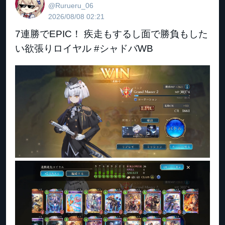
@Rurueru_06
2026/08/08 02:21
7連勝でEPIC！ 疾走もするし面で勝負もした
い欲張りロイヤル #シャドバWB