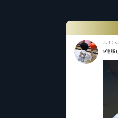
ふりくん
9連勝