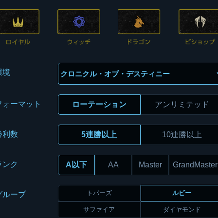
環境
フォーマット
ローテーション
アンリミテッド
勝利数
5連勝以上
10連勝以上
ランク
A以下
AA
Master
GrandMaster
トパーズ
ルビー
グループ
サファイア
ダイヤモンド