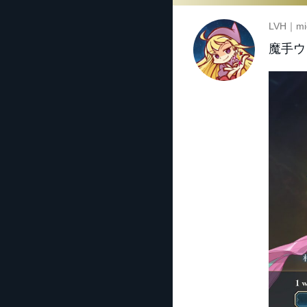
LVH｜mi
魔手ウ