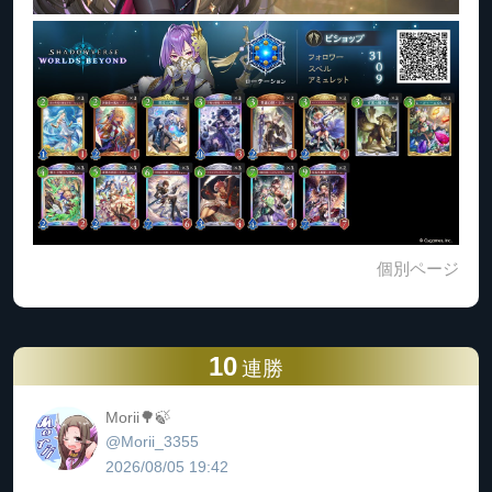
個別ページ
10
連勝
Morii🌳🍃
@Morii_3355
2026/08/05 19:42