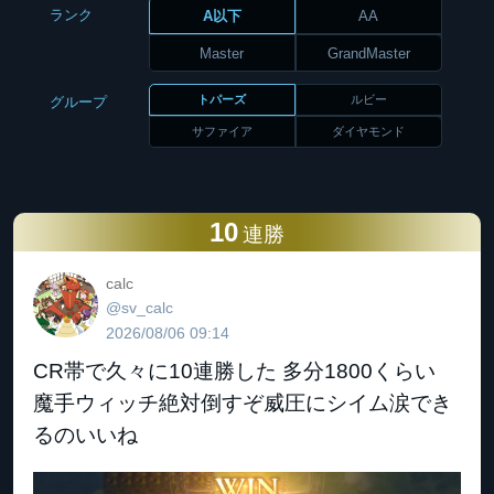
ランク
A以下
AA
Master
GrandMaster
トパーズ
ルビー
グループ
サファイア
ダイヤモンド
10
連勝
calc
@sv_calc
2026/08/06 09:14
CR帯で久々に10連勝した 多分1800くらい
魔手ウィッチ絶対倒すぞ威圧にシイム涙でき
るのいいね