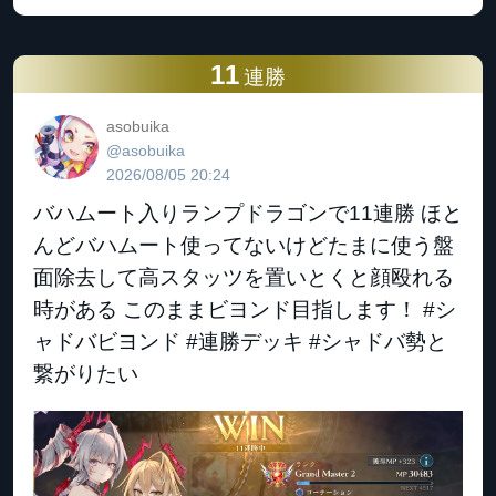
11
連勝
asobuika
@asobuika
2026/08/05 20:24
バハムート入りランプドラゴンで11連勝 ほと
んどバハムート使ってないけどたまに使う盤
面除去して高スタッツを置いとくと顔殴れる
時がある このままビヨンド目指します！ #シ
ャドバビヨンド #連勝デッキ #シャドバ勢と
繋がりたい