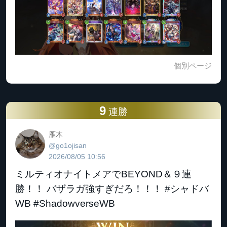
個別ページ
9
連勝
雁木
@go1ojisan
2026/08/05 10:56
ミルティオナイトメアでBEYOND＆９連
勝！！ バザラガ強すぎだろ！！！ #シャドバ
WB #ShadowverseWB