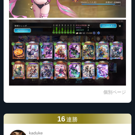
個別ページ
16
連勝
kaduke