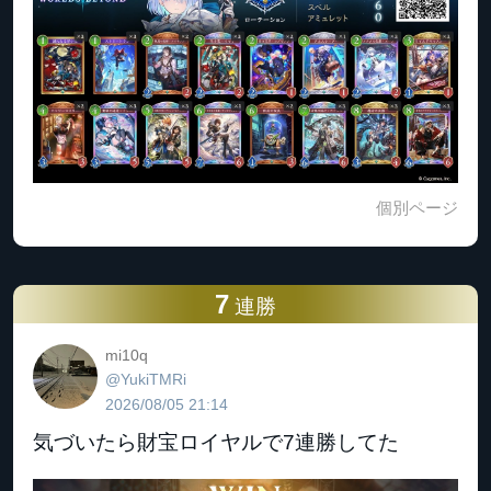
個別ページ
7
連勝
mi10q
@YukiTMRi
2026/08/05 21:14
気づいたら財宝ロイヤルで7連勝してた