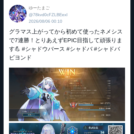
ゆーたまご
@78kvd0cFZLBEexI
2026/08/06 00:10
グラマス上がってから初めて使ったネメシス
で7連勝！とりあえずEPIC目指して頑張りま
す💪 #シャドウバース #シャドバ #シャドバ
ビヨンド