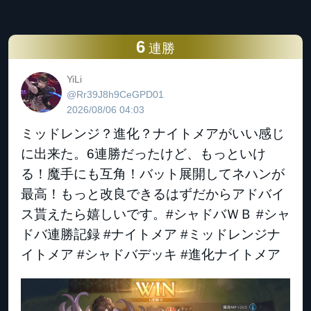
6
連勝
YiLi
@Rr39J8h9CeGPD01
2026/08/06 04:03
ミッドレンジ？進化？ナイトメアがいい感じ
に出来た。6連勝だったけど、もっといけ
る！魔手にも互角！バット展開してネハンが
最高！もっと改良できるはずだからアドバイ
ス貰えたら嬉しいです。#シャドバＷＢ #シャ
ドバ連勝記録 #ナイトメア #ミッドレンジナ
イトメア #シャドバデッキ #進化ナイトメア