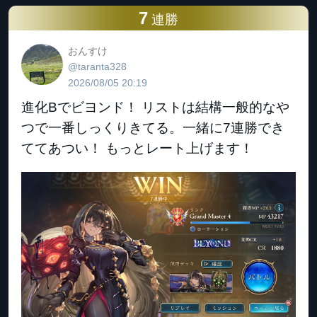
7
連勝
おんすけ
@taranta328
2026/08/05 20:19
進化Bでビヨンド！ リストは結構一般的なや
つで一番しっくりきてる。一緒に7連勝でき
ててあつい！ もっとレート上げます！