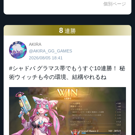
個別ページ
8
連勝
AKIRA
@AKIRA_GG_GAMES
2026/08/05 18:41
#シャドバ グラマス帯でもうすぐ10連勝！ 秘
術ウィッチも今の環境、結構やれるね