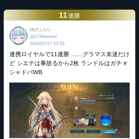
11
連勝
ゆびふらい
@1728sanuki
2026/07/27 23:20
連携ロイヤルで11連勝 ……グラマス未達だけ
ど シエテは事故るから2枚 ランドルはガチ #
シャドバWB