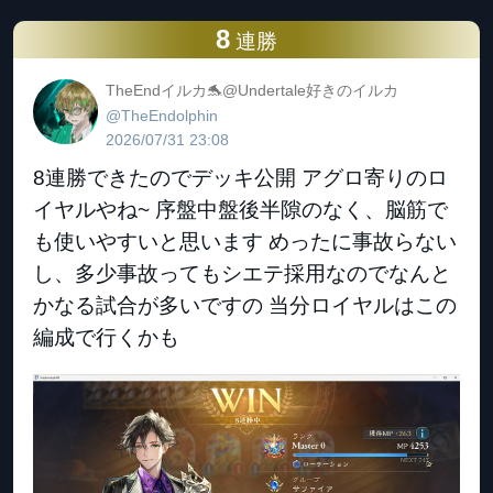
8
連勝
TheEndイルカ🐬@Undertale好きのイルカ
@TheEndolphin
2026/07/31 23:08
8連勝できたのでデッキ公開 アグロ寄りのロ
イヤルやね~ 序盤中盤後半隙のなく、脳筋で
も使いやすいと思います めったに事故らない
し、多少事故ってもシエテ採用なのでなんと
かなる試合が多いですの 当分ロイヤルはこの
編成で行くかも