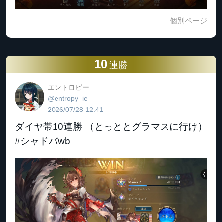
個別ページ
10
連勝
エントロピー
@entropy_ie
2026/07/28 12:41
ダイヤ帯10連勝 （とっととグラマスに行け）
#シャドバwb