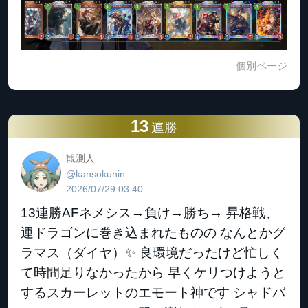
個別ページ
13
連勝
観測人
@kansokunin
2026/07/29 03:40
13連勝AFネメシス→負け→勝ち→ 昇格戦、
運ドラゴンに巻き込まれたものの なんとかグ
ラマス（ダイヤ）✨ 良環境だったけど忙しく
て時間足りなかったから 早くケリつけようと
するスカーレットのエモート神です シャドバ