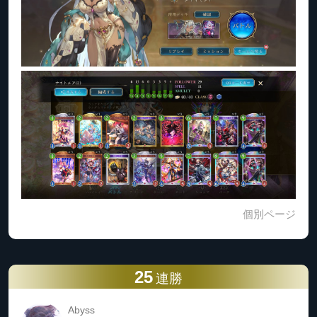
個別ページ
25
連勝
Abyss