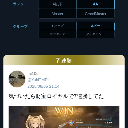
ランク
A以下
AA
Master
GrandMaster
トパーズ
ルビー
グループ
サファイア
ダイヤモンド
7
連勝
mi10q
@YukiTMRi
2026/08/05 21:14
気づいたら財宝ロイヤルで7連勝してた