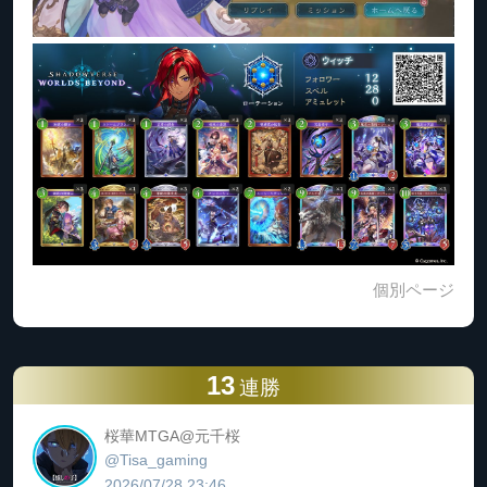
個別ページ
13
連勝
桜華MTGA@元千桜
@Tisa_gaming
2026/07/28 23:46