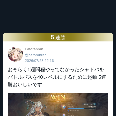
5
連勝
Patoranran
@patoranran_
2026/07/28 22:16
おそらく1週間程やってなかったシャドバを
バトルパスを40レベルにするために起動 5連
勝おいしいです……