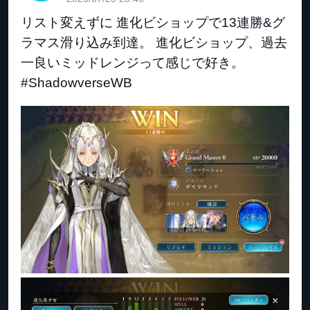
リスト変えずに 進化ビショップで13連勝&グ
ラマス滑り込み到達。 進化ビショップ、過去
一良いミッドレンジって感じで好き。
#ShadowverseWB