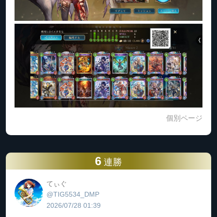
個別ページ
6
連勝
てぃぐ
@TIG5534_DMP
2026/07/28 01:39