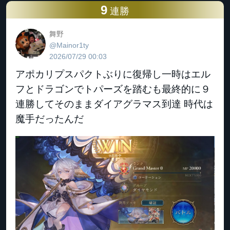
9
連勝
舞野
@Mainor1ty
2026/07/29 00:03
アポカリプスパクトぶりに復帰し一時はエル
フとドラゴンでトパーズを踏むも最終的に９
連勝してそのままダイアグラマス到達 時代は
魔手だったんだ