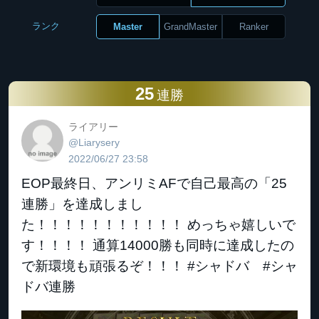
ランク
Master
GrandMaster
Ranker
25
連勝
ライアリー
@Liarysery
2022/06/27 23:58
EOP最終日、アンリミAFで自己最高の「25
連勝」を達成しまし
た！！！！！！！！！！！ めっちゃ嬉しいで
す！！！！ 通算14000勝も同時に達成したの
で新環境も頑張るぞ！！！ #シャドバ #シャ
ドバ連勝