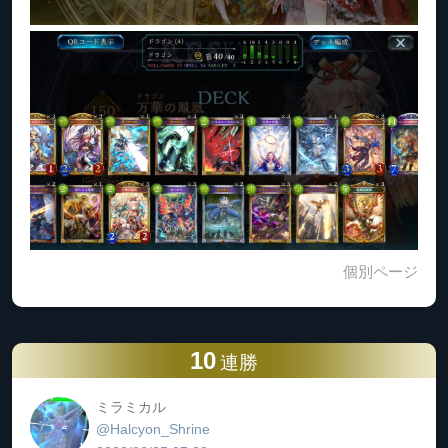
個別ページ
10
連勝
ミラミカル
@Halcyon_Shrine