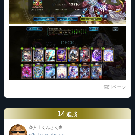
個別ページ
14
連勝
🍇片山くんさん🍇
@katayamakunsan