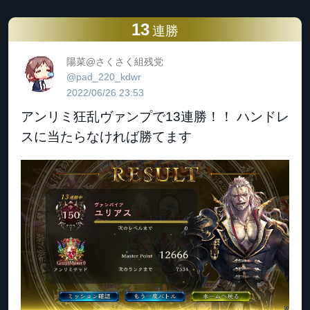
13
連勝
陽菜@さくさく組残党
@pad_220_kdwr
2022/06/26 23:53
アンリミ狂乱ヴァンプで13連勝！！ ハンドレ
スに当たらなければ勝てます