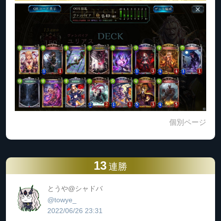
個別ページ
13
連勝
とうや@シャドバ
@towye_
2022/06/26 23:31