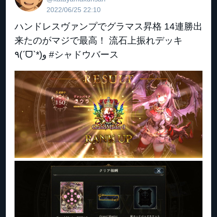
2022/06/25 22:10
ハンドレスヴァンプでグラマス昇格 14連勝出
来たのがマジで最高！ 流石上振れデッキ
٩(ˊᗜˋ*)و #シャドウバース