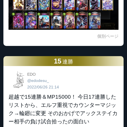
個別ページ
15
連勝
EDO
@edodesu_
2022/06/26 21:14
超越で15連勝＆MP15000！ 今日17連勝した
リストから、エルフ重視でカウンターマジッ
ク→輪廻に変更 そのおかげでアックステイカ
ー相手の負け試合拾ったの面白い