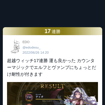
17
連勝
EDO
@edodesu_
2022/06/26 14:20
超越ウィッチ17連勝 運も良かった カウンタ
ーマジックでエルフとヴァンプにちょっとだ
け耐性が付きます