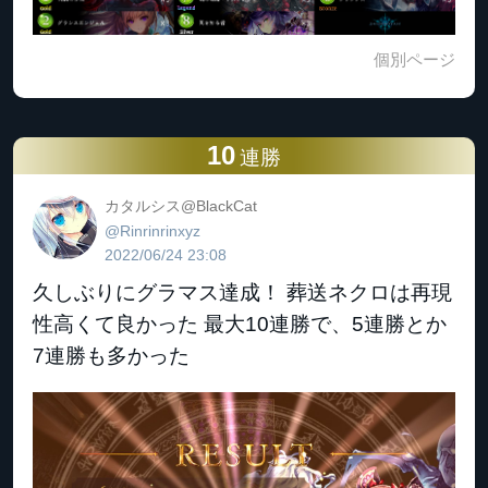
個別ページ
10
連勝
カタルシス@BlackCat
@Rinrinrinxyz
2022/06/24 23:08
久しぶりにグラマス達成！ 葬送ネクロは再現
性高くて良かった 最大10連勝で、5連勝とか
7連勝も多かった