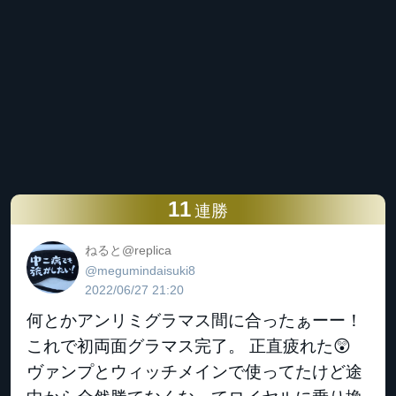
11
連勝
ねると@replica
@megumindaisuki8
2022/06/27 21:20
何とかアンリミグラマス間に合ったぁーー！
これで初両面グラマス完了。 正直疲れた😲
ヴァンプとウィッチメインで使ってたけど途