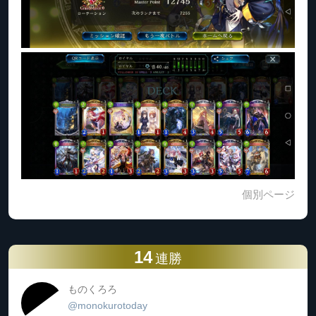
個別ページ
14
連勝
ものくろろ
@monokurotoday