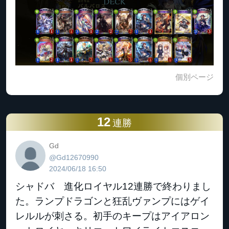
個別ページ
12
連勝
Gd
@Gd12670990
2024/06/18 16:50
シャドバ 進化ロイヤル12連勝で終わりまし
た。ランプドラゴンと狂乱ヴァンプにはゲイ
レルルが刺さる。初手のキープはアイアロン