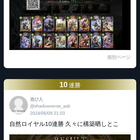
個別ページ
10
連勝
遊び人
@shadowverse_asb
2024/06/09 21:03
自然ロイヤル10連勝 久々に構築晒しとこ