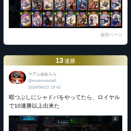
個別ページ
13
連勝
マアム@あらら
@maamusutafi
2024/06/22 19:42
暇つぶしにシャドバをやってたら、ロイヤル
で10連勝以上出来た