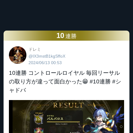
10
連勝
ドレミ
@IX3mstB1kgSffoX
2024/06/13 00:53
10連勝 コントロールロイヤル 毎回リーサル
の取り方が違って面白かった😁 #10連勝 #シ
ャドバ