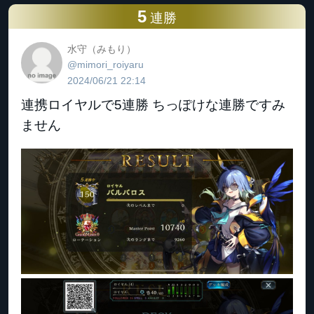
5
連勝
水守（みもり）
@mimori_roiyaru
2024/06/21 22:14
連携ロイヤルで5連勝 ちっぽけな連勝ですみ
ません